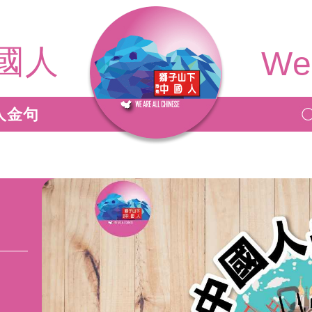
國人
We 
人金句