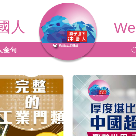
國人
We 
人金句